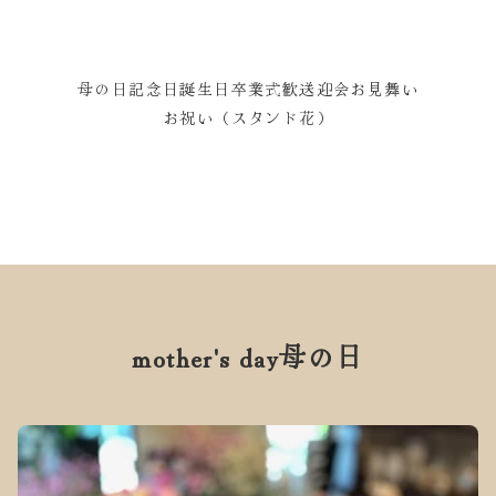
母の日
記念日
誕生日
卒業式
歓送迎会
お見舞い
お祝い（スタンド花）
mother's day
母の日