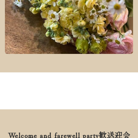
Welcome and farewell party
歓送迎会